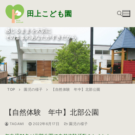
コ
ン
田上こども園
テ
ン
感じるままを大切に
ツ
そのままのあなたがすきだから
検索:
へ
ス
キ
ッ
プ
TOP
園児の様子
【自然体験 年中】北部公園
【自然体験 年中】北部公園
TAGAMI
2022年6月17日
園児の様子