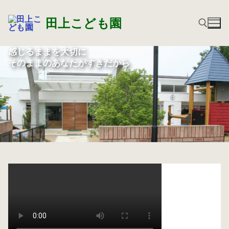
コ
ン
田上こども園
テ
ン
感じるままを大切に
ツ
そのままのあなたがすきだから
検索:
へ
ス
キ
ッ
プ