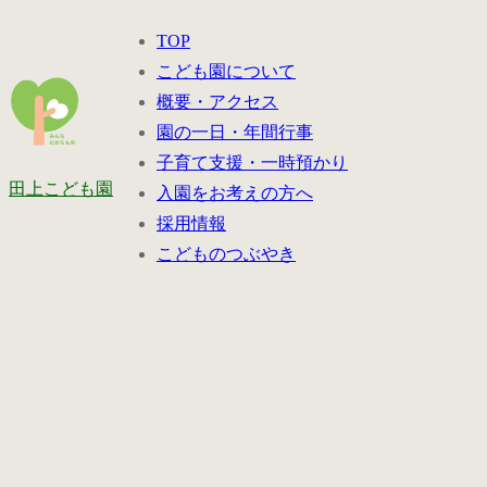
コ
メ
閉
TOP
ン
ニ
じ
こども園について
テ
ュ
る
概要・アクセス
ン
ー
園の一日・年間行事
ツ
子育て支援・一時預かり
へ
田上こども園
入園をお考えの方へ
ス
採用情報
キ
こどものつぶやき
ッ
プ