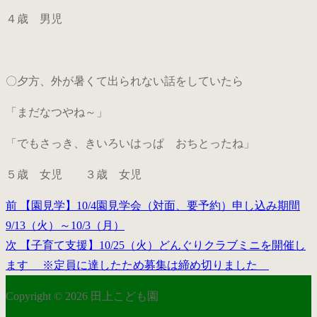
４歳 男児
〇夕方、外が暑くて出られない話をしていたら
「まだなつやね～」
「でもさっき、きいろいはっぱ おちとったね」
５歳 女児 ３歳 女児
前
前
【園見学】10/4園見学会（対面、要予約）申し込み期間
投
の
9/13（火）～10/3（月）
稿
投
次
次
【子育て支援】10/25（火）どんぐりクラブミニを開催し
稿:
の
ます ※定員に達したため募集は締め切りました
ナ
投
ビ
Copyright © 2026 田上こども園
稿: