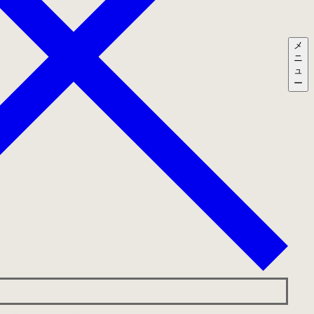
メ
ニ
ュ
ー