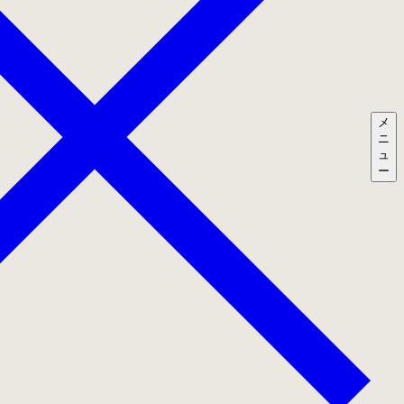
メ
ニ
ュ
ー