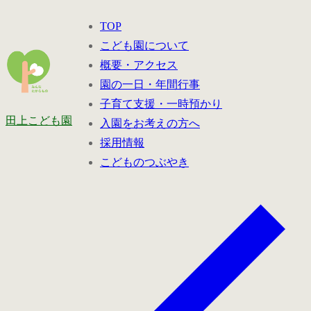
コ
メ
閉
TOP
ン
ニ
じ
こども園について
テ
ュ
る
概要・アクセス
ン
ー
園の一日・年間行事
ツ
子育て支援・一時預かり
へ
田上こども園
入園をお考えの方へ
ス
採用情報
キ
こどものつぶやき
ッ
プ