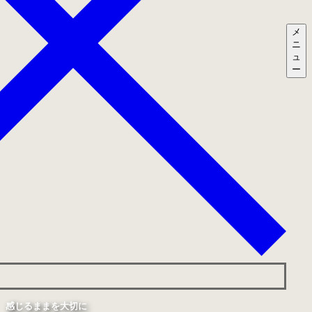
メ
ニ
ュ
ー
感じるままを大切に