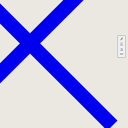
メ
ニ
ュ
ー