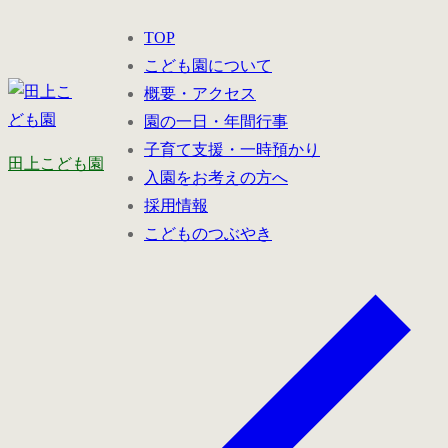
コ
メ
閉
TOP
ン
ニ
じ
こども園について
テ
ュ
る
概要・アクセス
ン
ー
園の一日・年間行事
ツ
子育て支援・一時預かり
へ
田上こども園
入園をお考えの方へ
ス
採用情報
キ
こどものつぶやき
ッ
プ