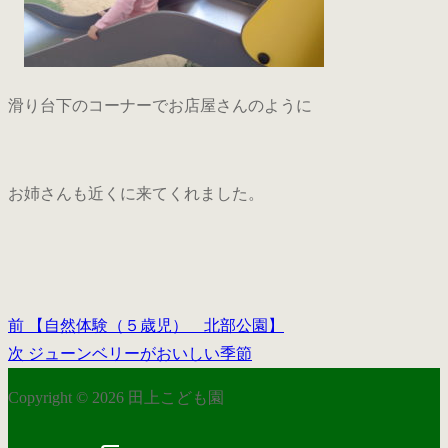
滑り台下のコーナーでお店屋さんのように
お姉さんも近くに来てくれました。
前
前
【自然体験（５歳児） 北部公園】
投
の
次
次
ジューンベリーがおいしい季節
稿
投
の
Copyright © 2026 田上こども園
稿:
投
ナ
稿: