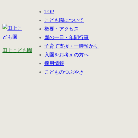
コ
メ
閉
TOP
ン
ニ
じ
こども園について
テ
ュ
る
概要・アクセス
ン
ー
園の一日・年間行事
ツ
子育て支援・一時預かり
へ
田上こども園
入園をお考えの方へ
ス
採用情報
キ
こどものつぶやき
ッ
プ