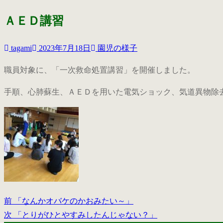
ＡＥＤ講習
tagami
2023年7月18日
園児の様子
職員対象に、「一次救命処置講習」を開催しました。
手順、心肺蘇生、ＡＥＤを用いた電気ショック、気道異物除
前
前
「なんかオバケのかおみたい～」
投
の
次
次
「とりがひとやすみしたんじゃない？」