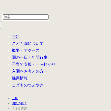
検
索:
TOP
こども園について
概要・アクセス
園の一日・年間行事
子育て支援・一時預かり
入園をお考えの方へ
採用情報
こどものつぶやき
TOP
園児の様子
ＡＥＤ講習