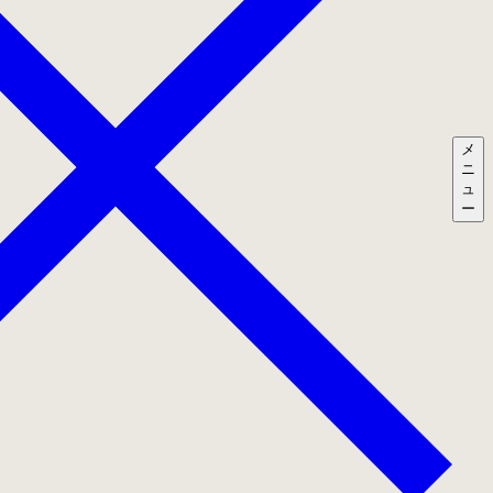
メ
ニ
ュ
ー