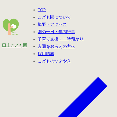
コ
メ
閉
TOP
ン
ニ
じ
こども園について
テ
ュ
る
概要・アクセス
ン
ー
園の一日・年間行事
ツ
子育て支援・一時預かり
へ
田上こども園
入園をお考えの方へ
ス
採用情報
キ
こどものつぶやき
ッ
プ