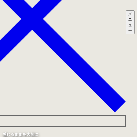
メ
ニ
ュ
ー
感じるままを大切に