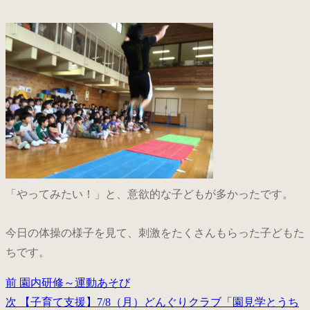
「やってみたい！」と、意欲的な子どもが多かったです。
今日の体操の様子を見て、刺激をたくさんもらった子どもた
ちです。
前
前
園内研修～運動あそび
投
の
次
次
【子育て支援】7/8（月）どんぐりクラブ「園見学とうち