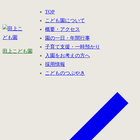
コ
メ
閉
TOP
ン
ニ
じ
こども園について
テ
ュ
る
概要・アクセス
ン
ー
園の一日・年間行事
ツ
子育て支援・一時預かり
へ
田上こども園
入園をお考えの方へ
ス
採用情報
キ
こどものつぶやき
ッ
プ