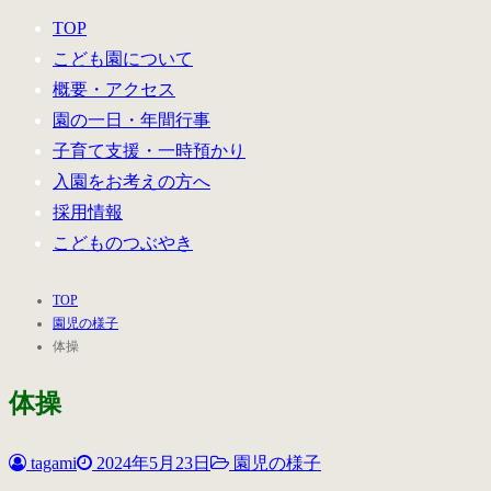
TOP
こども園について
概要・アクセス
園の一日・年間行事
子育て支援・一時預かり
入園をお考えの方へ
採用情報
こどものつぶやき
TOP
園児の様子
体操
体操
tagami
2024年5月23日
園児の様子