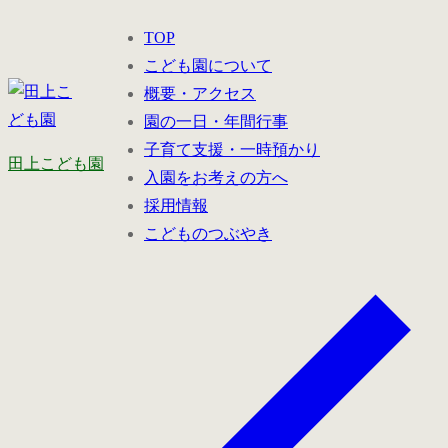
コ
メ
閉
TOP
ン
ニ
じ
こども園について
テ
ュ
る
概要・アクセス
ン
ー
園の一日・年間行事
ツ
子育て支援・一時預かり
へ
田上こども園
入園をお考えの方へ
ス
採用情報
キ
こどものつぶやき
ッ
プ