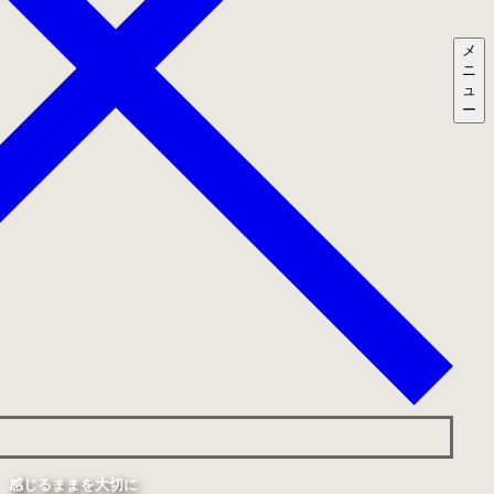
メ
ニ
ュ
ー
感じるままを大切に