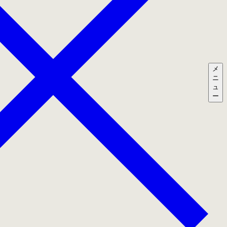
メ
ニ
ュ
ー