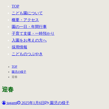
TOP
こども園について
概要・アクセス
園の一日・年間行事
子育て支援・一時預かり
入園をお考えの方へ
採用情報
こどものつぶやき
TOP
園児の様子
迎春
迎春
tagami
2025年1月6日
園児の様子