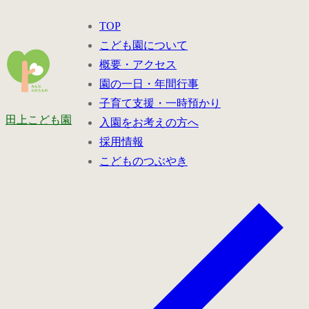
コ
メ
閉
TOP
ン
ニ
じ
こども園について
テ
ュ
る
概要・アクセス
ン
ー
園の一日・年間行事
ツ
子育て支援・一時預かり
へ
田上こども園
入園をお考えの方へ
ス
採用情報
キ
こどものつぶやき
ッ
プ