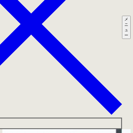
メ
ニ
ュ
ー