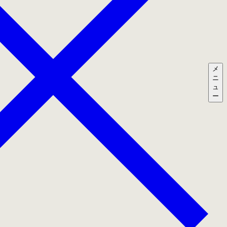
メ
ニ
ュ
ー